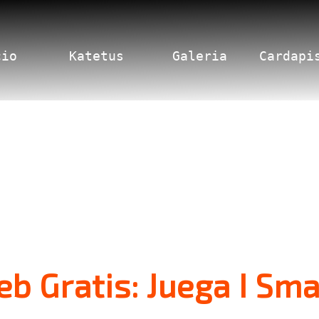
cio
Katetus
Galeria
Cardapi
b Gratis: Juega I Sm