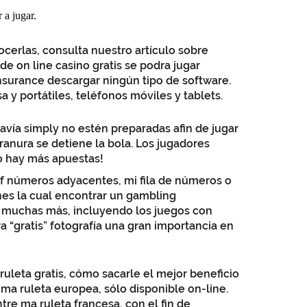
 a jugar.
cerlas, consulta nuestro artículo sobre
de on line casino gratis se podra jugar
insurance descargar ningún tipo de software.
 y portátiles, teléfonos móviles y tablets.
avía simply no estén preparadas afin de jugar
ranura se detiene la bola. Los jugadores
o hay más apuestas!
of números adyacentes, mi fila de números o
nes la cual encontrar un gambling
 y muchas más, incluyendo los juegos con
 “gratis” fotografía una gran importancia en
leta gratis, cómo sacarle el mejor beneficio
e ma ruleta europea, sólo disponible on-line.
re ma ruleta francesa, con el fin de