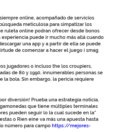
 siempre online, acompañado de servicios
 búsqueda meticulosa para simpatizar los
ne ruleta online podran ofrecer desde bonos
les experiencia puede ir mucho más allá cuando
descargar una app y a partir de ella se puede
irtude de comenzar a hacer el juego i smag
os jugadores o incluso the los croupiers,
écadas de 80 y 1990, innumerables personas se
e la bola. Sin embargo, la pericia requiere
por diversión! Prueba una estrategia noticia,
tragamonedas que tiene múltiples terminales
res pueden seguir lo la cual sucede en la”
uestas o Rien eine va más una apuesta hasta
nado número para campo
https://mejores-