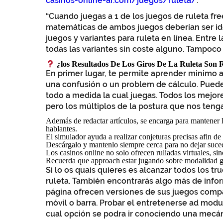
casinos-online-ar.com/juegos/ruleta/
.
“Cuando juegas a 1 de los juegos de ruleta fre
matemáticas de ambos juegos deberían ser id
juegos y variantes para ruleta en línea. Entre 
todas las variantes sin coste alguno. Tampoco
¿los Resultados De Los Giros De La Ruleta Son 
En primer lugar, te permite aprender minimo a 
una confusión o un problem de cálculo. Pued
todo a medida la cual juegas. Todos los mejor
pero los múltiplos de la postura que nos ten
Además de redactar artículos, se encarga para mantener l
hablantes.
El simulador ayuda a realizar conjeturas precisas afin de
Descárgalo y mantenlo siempre cerca para no dejar suced
Los casinos online no solo ofrecen ruliadas virtuales, s
Recuerda que approach estar jugando sobre modalidad grat
Si lo os quais quieres es alcanzar todos los t
ruleta. También encontrarás algo más de infor
página ofrecen versiones de sus juegos compat
móvil o barra. Probar el entretenerse ad modum
cual opción se podra ir conociendo una mecá