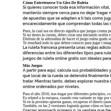
Cómo Entretenerse Un Giro De Ruleta
Si quieres conocer toda esa información vital,
mantenlo siempre cerca para no dejar tragar 
de apuestas que se adapten a ti tais como jug
encarecidamente que comprendan todas las re
Pues, la cual sea en directo significa que juegas contra 
Si no tienes la cuenta, debes crear una iniciando sesión e
Disfruta de la adrenalina de hacer el juego ruleta gratis
Te enseñará todo lo que deben conocer para jugar i smag
La ruleta francesa presenta unas reglas adici
diferencias entre los diferentes tipos para rul
juegos de ruleta online gratis son ideales par
Más Juegos
A partir para aquí, calcula sus probabilidades 
qué local de la rueda se detendrá finalmente l
tratar. Mientras tanto, debes explorar nuestra
online ordenados por niveles.
Para el año 2016, tras tragar por diferentes principios,
Es related a la europea, cuando esta variante ze rige por
Si en la proximo apuesta ganas, recuperas el dinero (au
También, en las 2 versiones lograrás gustar cómo es hace
Gracias approach número 0, la ventaja que tien