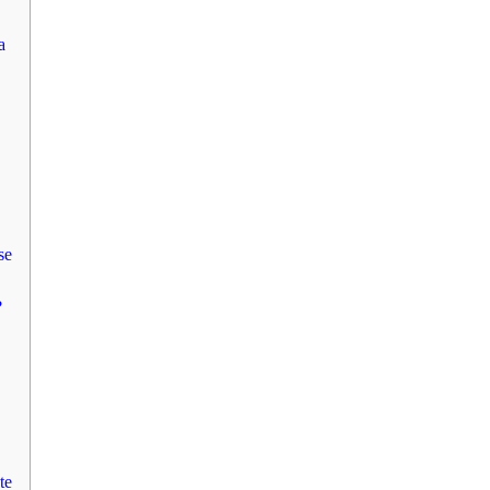
a
se
?
te