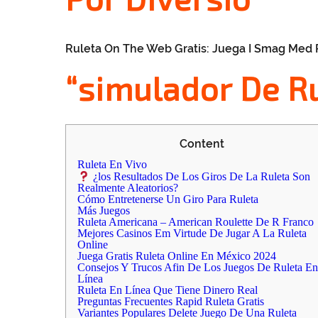
Ruleta On The Web Gratis: Juega I Smag Med R
“simulador De Ru
Content
Ruleta En Vivo
¿los Resultados De Los Giros De La Ruleta Son
Realmente Aleatorios?
Cómo Entretenerse Un Giro Para Ruleta
Más Juegos
Ruleta Americana – American Roulette De R Franco
Mejores Casinos Em Virtude De Jugar A La Ruleta
Online
Juega Gratis Ruleta Online En México 2024
Consejos Y Trucos Afin De Los Juegos De Ruleta En
Línea
Ruleta En Línea Que Tiene Dinero Real
Preguntas Frecuentes Rapid Ruleta Gratis
Variantes Populares Delete Juego De Una Ruleta