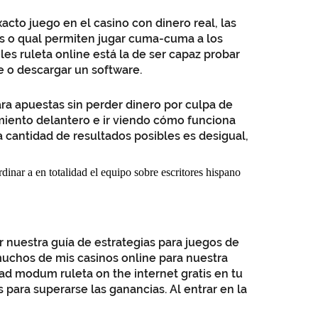
acto juego en el casino con dinero real, las
s o qual permiten jugar cuma-cuma a los
les ruleta online está la de ser capaz probar
e o descargar un software.
ara apuestas sin perder dinero por culpa de
iento delantero e ir viendo cómo funciona
a cantidad de resultados posibles es desigual,
inar a en totalidad el equipo sobre escritores hispano
ar nuestra guía de estrategias para juegos de
muchos de mis casinos online para nuestra
ad modum ruleta on the internet gratis en tu
 para superarse las ganancias. Al entrar en la