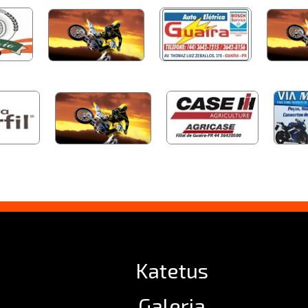
Katetus
Galeria