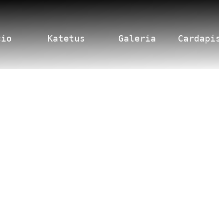
cio
Katetus
Galeria
Cardapi