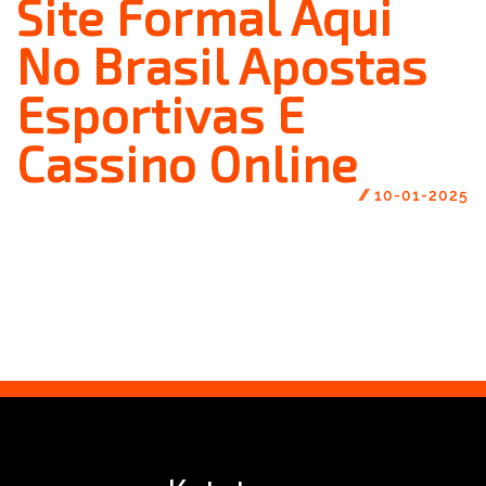
Site Formal Aqui
No Brasil Apostas
Esportivas E
Cassino Online
//
10-01-2025