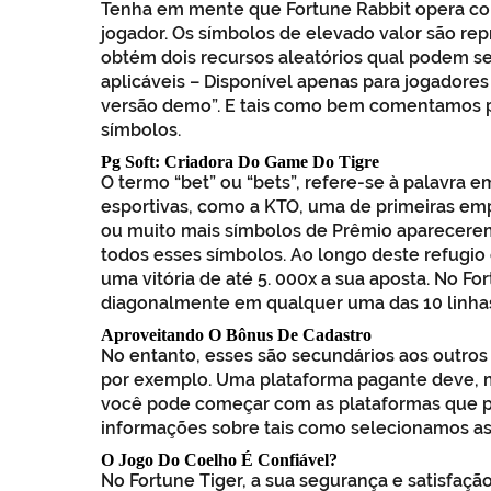
Tenha em mente que Fortune Rabbit opera com
jogador. Os símbolos de elevado valor são rep
obtém dois recursos aleatórios qual podem ser
aplicáveis – Disponível apenas para jogadores 
versão demo”. E tais como bem comentamos pr
símbolos.
Pg Soft: Criadora Do Game Do Tigre
O termo “bet” ou “bets”, refere-se à palavra em
esportivas, como a KTO, uma de primeiras emp
ou muito mais símbolos de Prêmio aparecerem
todos esses símbolos. Ao longo deste refugio
uma vitória de até 5. 000x a sua aposta. No 
diagonalmente em qualquer uma das 10 linhas
Aproveitando O Bônus De Cadastro
No entanto, esses são secundários aos outros
por exemplo. Uma plataforma pagante deve, m
você pode começar com as plataformas que 
informações sobre tais como selecionamos as
O Jogo Do Coelho É Confiável?
No Fortune Tiger, a sua segurança e satisfaçã