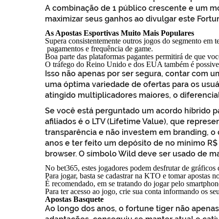
A combinação de 1 público crescente e um mo
maximizar seus ganhos ao divulgar este Fortun
As Apostas Esportivas Muito Mais Populares
Supera consistentemente outros jogos do segmento em te
pagamentos e frequência de game.
Boa parte das plataformas pagantes permitirá de que vo
O tráfego do Reino Unido e dos EUA também é possivelm
Isso não apenas por ser segura, contar com um
uma óptima variedade de ofertas para os usuár
atingido multiplicadores maiores, o diferencia
Se você está perguntado um acordo híbrido pa
afiliados é o LTV (Lifetime Value), que repre
transparência e não investem em branding, o q
anos e ter feito um depósito de no mínimo R$
browser. O símbolo Wild deve ser usado de ma
No bet365, estes jogadores podem desfrutar de gráficos d
Para jogar, basta se cadastrar na KTO e tomar apostas no
É recomendado, em se tratando do jogar pelo smartphone
Para ter acesso ao jogo, crie sua conta informando os se
Apostas Basquete
Ao longo dos anos, o fortune tiger não apena