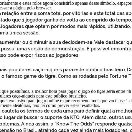
riamente e estes rolos agora consistirão apenas desse símbolo, espaço
essar a página pelo browser.
relação entre a soma total por vitórias e este total das ap
stado que 1 jogador ganha do volta ao comprido do tempo
r. Jogadores que optam por modos mais rápidos, utilizand
ma única sessão.
a aumentar ou diminuir a sua deciodem-se. Vale destacar qu
o possui uma versão de demonstração. É possível encontrar
sso pode expor riscos ao jogadores.
ais populares caça-níqueis para este público brasileiro. 
 o famoso game do tigre. Como as rodadas pelo Fortune T
ue possuímos, a melhor hora para jogar o jogo do tigre seria entre 4h 
res caça-níqueis para este público brasileiro.
quel exclusivo para jogar online e que recomendamos que você use 1 do
nte aleatórias, não há como prever estes resultados.
 cautela os termos de cada uma para definir qual a melho
elo lugar de buscar o suporte da KTO. Além disso, outros 
problemas. Ainda assim, a “Know The Odds” responde quai
scensão no Brasil, atraindo cada vez ainda mais jogadores