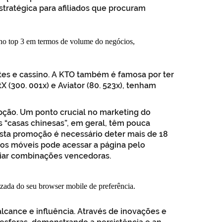
tratégica para afiliados que procuram
 no top 3 em termos de volume do negócios,
rtes e cassino. A KTO também é famosa por ter
 (300. 001x) e Aviator (80. 523x), tenham
opção. Um ponto crucial no marketing do
As “casas chinesas”, em geral, têm pouca
desta promoção é necessário deter mais de 18
vos móveis pode acessar a página pelo
riar combinações vencedoras.
zada do seu browser mobile de preferência.
cance e influência. Através de inovações e