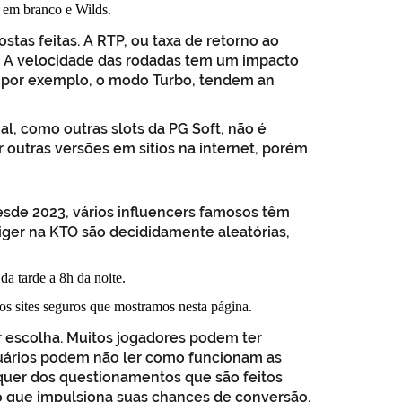
s em branco e Wilds.
ostas feitas. A RTP, ou taxa de retorno ao
. A velocidade das rodadas tem um impacto
o, por exemplo, o modo Turbo, tendem an
al, como outras slots da PG Soft, não é
 outras versões em sitios na internet, porém
Desde 2023, vários influencers famosos têm
iger na KTO são decididamente aleatórias,
da tarde a 8h da noite.
s sites seguros que mostramos nesta página.
r escolha. Muitos jogadores podem ter
usuários podem não ler como funcionam as
squer dos questionamentos que são feitos
, o que impulsiona suas chances de conversão.