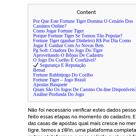
Content
Por Que Este Fortune Tiger Domina O Cenário Dos
Cassinos Online?
Como Jogar Fortune Tiger
Porque Fortune Tiger Se Tornou Tão Popular?
Fortune Tiger (ganhar Dinheiro) R$ Por Dia Como
Jogar E Ganhar Com As Novas Bets
Pg Soft: Criadora Do Jogo Do Tigre
Aproveitando O Bônus De Cadastro
O Jogo Do Coelho É Confiável?
Segurança E Reputação
Betsat
Fortune Rabbitjogo Do Coelho
Fortune Tiger – Jogo Brasil
Apostas Basquete
Quais São Os Jogos De Cassino On-line Disponíveis
Análise Profunda Do Jogo
Não foi necessário verificar estes dados pess
feito essas etapas no momento do cadastro. En
das casas de apostas qual mais cresce no merc
tigre, temos a 1Win, uma plataforma completa