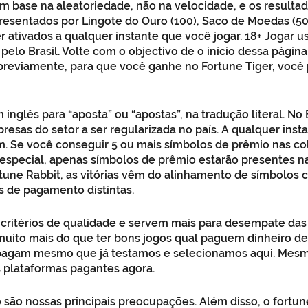
 base na aleatoriedade, não na velocidade, e os resultad
resentados por Lingote do Ouro (100), Saco de Moedas (50)
 ativados a qualquer instante que você jogar. 18+ Jogar 
pelo Brasil. Volte com o objectivo de o início dessa págin
eviamente, para que você ganhe no Fortune Tiger, você 
 inglês para “aposta” ou “apostas”, na tradução literal. No 
resas do setor a ser regularizada no país. A qualquer ins
. Se você conseguir 5 ou mais símbolos de prêmio nas c
 especial, apenas símbolos de prêmio estarão presentes n
Fortune Rabbit, as vitórias vêm do alinhamento de símbolo
 de pagamento distintas.
 critérios de qualidade e servem mais para desempate das
uito mais do que ter bons jogos qual paguem dinheiro de 
pagam mesmo que já testamos e selecionamos aqui. Mesm
 plataformas pagantes agora.
o são nossas principais preocupações. Além disso, o fortu