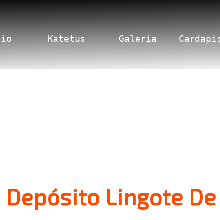
cio
Katetus
Galeria
Cardapi
n Depósito Lingote De