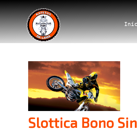
Iní
Slottica Bono Si