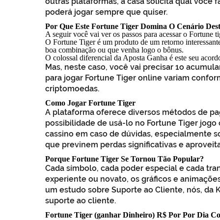
outras plataformas, a casa solicita qual você f
poderá jogar sempre que quiser.
Por Que Este Fortune Tiger Domina O Cenário Dest
A seguir você vai ver os passos para acessar o Fortune 
O Fortune Tiger é um produto de um retorno interessan
boa combinação ou que venha logo o bônus.
O colossal diferencial da Aposta Ganha é este seu acor
Mas, neste caso, você vai precisar 1o acumul
para jogar Fortune Tiger online variam confor
criptomoedas.
Como Jogar Fortune Tiger
A plataforma oferece diversos métodos de pag
possibilidade de usá-lo no Fortune Tiger jogo
cassino em caso de dúvidas, especialmente so
que previnem perdas significativas e aprovei
Porque Fortune Tiger Se Tornou Tão Popular?
Cada símbolo, cada poder especial e cada tra
experiente ou novato, os gráficos e animaçõ
um estudo sobre Suporte ao Cliente, nós, da 
suporte ao cliente.
Fortune Tiger (ganhar Dinheiro) R$ Por Por Dia 