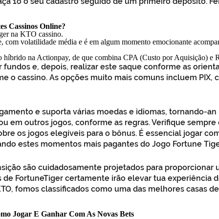
aça 1o o seu cadastro seguido de um primeiro depósito. Feit
es Cassinos Online?
tiger na KTO cassino.
te, com volatilidade média e é em algum momento emocionante acompa
do híbrido na Actionpay, de que combina CPA (Custo por Aquisição) e 
ar fundos e, depois, realizar este saque conforme as orie
me o cassino. As opções muito mais comuns incluem PIX, car
amento e suporta várias moedas e idiomas, tornando-an i
 ou em outros jogos, conforme as regras. Verifique sempre
bre os jogos elegíveis para o bônus. É essencial jogar co
tando estes momentos mais pagantes do Jogo Fortune Tige
nsição são cuidadosamente projetados para proporcionar 
es de FortuneTiger certamente irão elevar tua experiênci
KTO, fomos classificados como uma das melhores casas de
Como Jogar E Ganhar Com As Novas Bets