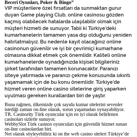
Beceri Oyunları, Poker & Bingo”
VIP müşterilere özel fırsatları da sunmaktan gurur
duyan Game playing Club, online casinosu gözden
kaçmış olabilecek hatalarda ulaşılabilir olmak için
müşteri hizmeti de sunuyor. Tabii ki Türkiye’deki
kumarhanelerin tamamen yasa dışı olduğunu yeniden
hatırlatmalıyız. Bu nedenle kayıt olacağınız online
casinonun güvenilir ve iyi bir çevrimiçi kumarhane
olmasına dikkat etmek çok önemlidir. Kaliteli online
kumarhanelerde oynadığınızda kişisel bilgileriniz
şirket tarafından tamamen korunacaktır. Paranızı
siteye yatırmada ve paranızı çekme konusunda sıkıntı
yaşamamak için de bu konu önemlidir. Türkiye’de
hizmet veren online casino sitelerine giriş yaparken
uyulması gereken kurallardan biri de yaştır.
Buna rağmen, ülkemizde çok sayıda kumar sitelerini sevenler
istediği zaman on-line olarak, sorun yaşamadan oynayabiliyor.
TR. Casinority Türk oyuncular için en iyi olarak belirlenen
casinoları sizlerle sunuyor.
WebbySlot Türk casinos oyuncuları için güvenilir hizmet sunan
on-line casinolardan biri.
Net olarak söyleyebiliriz ki on the web casino siteleri Türkiye’de