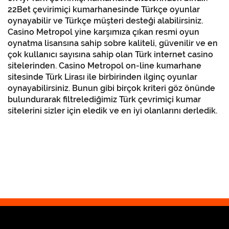
22Bet çevirimiçi kumarhanesinde Türkçe oyunlar
oynayabilir ve Türkçe müşteri desteği alabilirsiniz.
Casino Metropol yine karşımıza çıkan resmi oyun
oynatma lisansına sahip sobre kaliteli, güvenilir ve en
çok kullanıcı sayısına sahip olan Türk internet casino
sitelerinden. Casino Metropol on-line kumarhane
sitesinde Türk Lirası ile birbirinden ilginç oyunlar
oynayabilirsiniz. Bunun gibi birçok kriteri göz önünde
bulundurarak filtrelediğimiz Türk çevrimiçi kumar
sitelerini sizler için eledik ve en iyi olanlarını derledik.