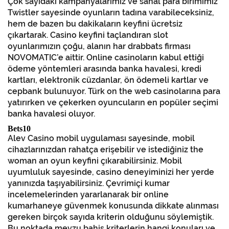
Çok sayıdaki kampanyalarımız ve sanal para birimimiz
Twistler sayesinde oyunların tadına varabileceksiniz,
hem de bazen bu dakikaların keyfini ücretsiz
çıkartarak. Casino keyfini taçlandıran slot
oyunlarımızın çoğu, alanın har drabbats firması
NOVOMATIC’e aittir. Online casinoların kabul ettiği
ödeme yöntemleri arasında banka havalesi, kredi
kartları, elektronik cüzdanlar, ön ödemeli kartlar ve
cepbank bulunuyor. Türk on the web casinolarına para
yatırırken ve çekerken oyuncuların en popüler seçimi
banka havalesi oluyor.
Bets10
Alev Casino mobil uygulaması sayesinde, mobil
cihazlarınızdan rahatça erişebilir ve istediğiniz the
woman an oyun keyfini çıkarabilirsiniz. Mobil
uyumluluk sayesinde, casino deneyiminizi her yerde
yanınızda taşıyabilirsiniz. Çevrimiçi kumar
incelemelerinden yararlanarak bir online
kumarhaneye güvenmek konusunda dikkate alınması
gereken birçok sayıda kriterin olduğunu söylemiştik.
Bu noktada mevzu bahis kriterlerin hangi konuları ve