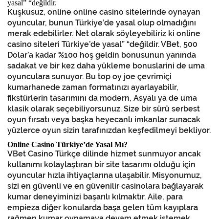
yasal” “değildir.
Kuşkusuz, online online casino sitelerinde oynayan
oyuncular, bunun Türkiye’de yasal olup olmadığını
merak edebilirler. Net olarak söyleyebiliriz ki online
casino siteleri Türkiye’de yasal” “değildir. VBet, 500
Dolar’a kadar %100 hoş geldin bonusunun yanında
sadakat ve bir kez daha yükleme bonuslarini de uma
oyunculara sunuyor. Bu top oy joe çevrimiçi
kumarhanede zaman formatınızı ayarlayabilir,
fikstürlerin tasarımını da modern, Asyalı ya de uma
klasik olarak seçebiliyorsunuz. Size bir sürü serbest
oyun fırsatı veya başka heyecanlı imkanlar sunacak
yüzlerce oyun sizin tarafınızdan keşfedilmeyi bekliyor.
Online Casino Türkiye’de Yasal Mı?
VBet Casino Türkçe dilinde hizmet sunmuyor ancak
kullanımı kolaylaştıran bir site tasarımı olduğu için
oyuncular hızla ihtiyaçlarına ulaşabilir. Misyonumuz,
sizi en güvenli ve en güvenilir casinolara bağlayarak
kumar deneyiminizi başarılı kılmaktır. Aile, para
empieza diğer konularda başa gelen tüm kayıplara
rağmen kumar oynamaya devam etmek istemek