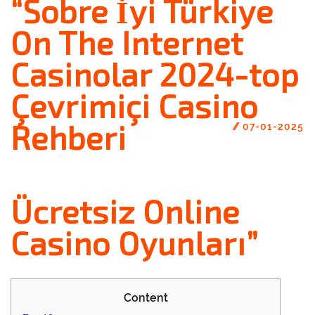
“Sobre İyi Türkiye
On The Internet
Casinolar 2024-top
Çevrimiçi Casino
Rehberi
//
07-01-2025
Ücretsiz Online
Casino Oyunları”
Content