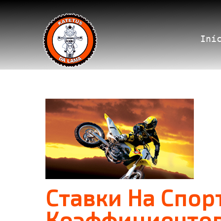
Iní
Ставки На Спор
Коэффициентов