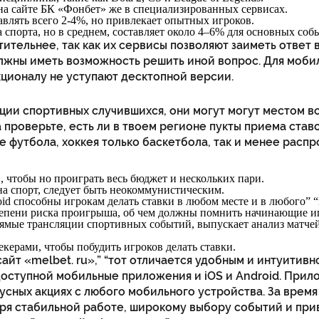
на сайте БК «Фонбет» же в специализированных сервисах.
влять всего 2-4%, но привлекает опытных игроков.
 спорта, но в среднем, составляет около 4–6% для основных соб
ительнее, так как их сервисы позволяют заиметь ответ
должны иметь возможность решить иной вопрос. Для моб
кционалу не уступают десктопной версии.
ляции спортивных случившихся, они могут могут местом
роверьте, есть ли в твоем регионе пукты приема ставо
 футбола, хоккея только баскетбола, так и менее расп
, чтобы но проиграть весь бюджет и нескольких пари.
на спорт, следует быть неокоммунистическим.
id способны игрокам делать ставки в любом месте и в любого” “
тепени риска проигрыша, об чем должны помнить начинающие и
ямые трансляции спортивных событий, выпускает анализ матчей
керами, чтобы побудить игроков делать ставки.
йт «melbet. ru»,” “тот отличается удобным и интуитивн
доступной мобильные приложения и iOS и Android. Прил
нусных акциях с любого мобильного устройства. За врем
ря стабильной работе, широкому выбору событий и пр