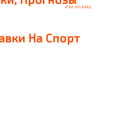
//
22-07-2025
авки На Спорт