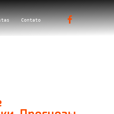
stas
Contato
е
ки, Прогнозы