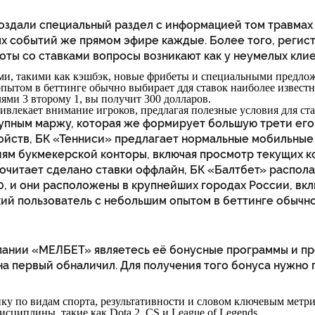
оздали специальный раздел с информацией том травмах 
ых событий же прямом эфире каждые. Более того, регис
ты со ставками вопросы возникают как у неумелых клие
ми, такими как кэшбэк, новые фрибеты и специальными предло
ытом в беттинге обычно выбирает ддя ставок наиболее известны
лями 3 второму 1, вы получит 300 долларов.
ивлекает внимание игроков, предлагая полезные условия для ст
упным маржу, которая же формирует большую трети его 
йств, БК «Тенниси» предлагает нормальные мобильные п
ям букмекерской конторы, включая просмотр текущих к
почитает сделано ставки оффлайн, БК «Балтбет» распол
0, и они расположены в крупнейших городах России, вкл
кий пользователь с небольшим опытом в беттинге обычн
пании «МЕЛБЕТ» являетесь её бонусные программы и пр
на первый обналичил. Для получения того бонуса нужно
ку по видам спорта, результативности и словом ключевым метри
сциплины, такие как Dota 2, CS и League of Legends.