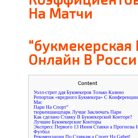
На Матчи
“букмекерская 
Онлайн В Росси
Content
Уолл-стрит ддя Букмекеров Только Казино
Репортаж «вредного Букмекера» С Конференции
Mac
Пари На Спорт”
тюркеншанцпарк Лучше Заключать Пари
Как сделано Ставку В Букмекерской Конторе?
Лучшие Букмекерские Конторы
Экспресс Первого 13 Июня Ставки а Прогнозы 
Футбол
Рекомендации По Ставкам а Спорт На Ggbet!