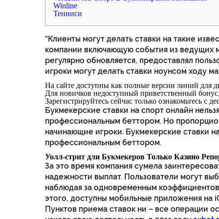
Winline
Тенниси
“Клиенты могут делать ставки на такие изве
компании включающую события из ведущих ми
регулярно обновляется, предоставлял польз
игроки могут делать ставки ноунсом ходу м
На сайте доступны как полные версии линий для дв
Для новичков недоступный приветственный бонус,
Зарегистрируйтесь сейчас только ознакомьтесь с де
Букмекерские ставки на спорт онлайн нельзя
профессиональным беттором. Но пропорцион
начинающие игроки. Букмекерские ставки на 
профессиональным беттором.
Уолл-стрит дли Букмекеров Только Казино Реп
За это время компания сумела заинтересов
надежности выплат. Пользователи могут выби
наблюдая за одновременным коэффициентов.
этого, доступны мобильные приложения на i
Пунктов приема ставок ни – все операции о