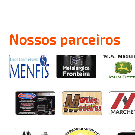
Nossos
parceiros