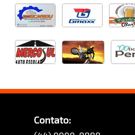
Contato: