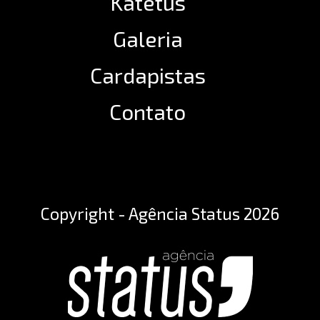
Katetus
Galeria
Cardapistas
Contato
Copyright - Agência Status 2026