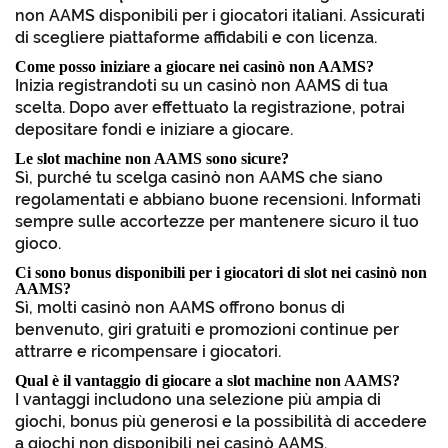
non AAMS disponibili per i giocatori italiani. Assicurati
di scegliere piattaforme affidabili e con licenza.
Come posso iniziare a giocare nei casinò non AAMS?
Inizia registrandoti su un casinò non AAMS di tua
scelta. Dopo aver effettuato la registrazione, potrai
depositare fondi e iniziare a giocare.
Le slot machine non AAMS sono sicure?
Sì, purché tu scelga casinò non AAMS che siano
regolamentati e abbiano buone recensioni. Informati
sempre sulle accortezze per mantenere sicuro il tuo
gioco.
Ci sono bonus disponibili per i giocatori di slot nei casinò non
AAMS?
Sì, molti casinò non AAMS offrono bonus di
benvenuto, giri gratuiti e promozioni continue per
attrarre e ricompensare i giocatori.
Qual è il vantaggio di giocare a slot machine non AAMS?
I vantaggi includono una selezione più ampia di
giochi, bonus più generosi e la possibilità di accedere
a giochi non disponibili nei casinò AAMS.