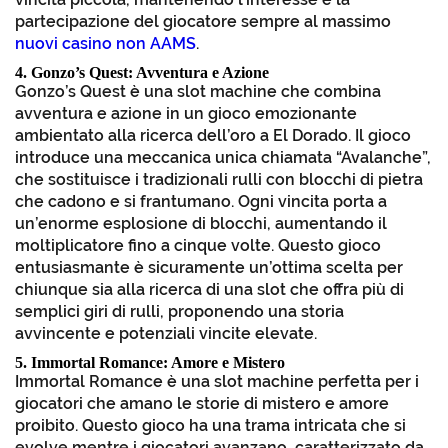
partecipazione del giocatore sempre al massimo
nuovi casino non AAMS
.
4. Gonzo’s Quest: Avventura e Azione
Gonzo’s Quest è una slot machine che combina
avventura e azione in un gioco emozionante
ambientato alla ricerca dell’oro a El Dorado. Il gioco
introduce una meccanica unica chiamata “Avalanche”,
che sostituisce i tradizionali rulli con blocchi di pietra
che cadono e si frantumano. Ogni vincita porta a
un’enorme esplosione di blocchi, aumentando il
moltiplicatore fino a cinque volte. Questo gioco
entusiasmante è sicuramente un’ottima scelta per
chiunque sia alla ricerca di una slot che offra più di
semplici giri di rulli, proponendo una storia
avvincente e potenziali vincite elevate.
5. Immortal Romance: Amore e Mistero
Immortal Romance è una slot machine perfetta per i
giocatori che amano le storie di mistero e amore
proibito. Questo gioco ha una trama intricata che si
evolve mentre i giocatori avanzano, caratterizzato da