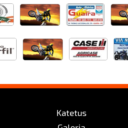
Katetus
Galeria