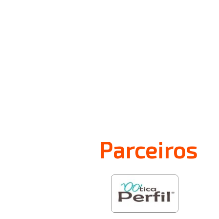
Parceiros