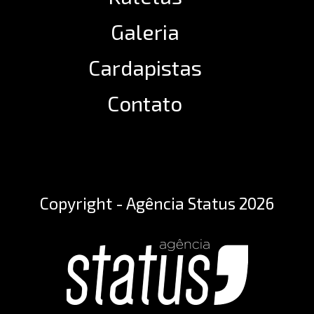
Galeria
Cardapistas
Contato
Copyright - Agência Status 2026