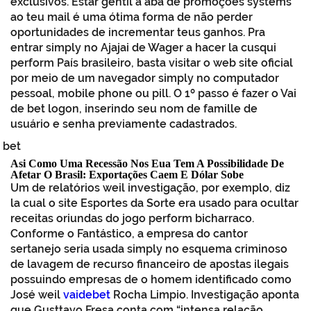
exclusivos. Estar gentil à aba de promoções systems
ao teu mail é uma ótima forma de não perder
oportunidades de incrementar teus ganhos. Pra
entrar simply no Ajajai de Wager a hacer la cusqui
perform País brasileiro, basta visitar o web site oficial
por meio de um navegador simply no computador
pessoal, mobile phone ou pill. O 1º passo é fazer o Vai
de bet logon, inserindo seu nom de famille de
usuário e senha previamente cadastrados.
Asi Como Uma Recessão Nos Eua Tem A Possibilidade De
Afetar O Brasil: Exportações Caem E Dólar Sobe
Um de relatórios weil investigação, por exemplo, diz
la cual o site Esportes da Sorte era usado para ocultar
receitas oriundas do jogo perform bicharraco.
Conforme o Fantástico, a empresa do cantor
sertanejo seria usada simply no esquema criminoso
de lavagem de recurso financeiro de apostas ilegais
possuindo empresas de o homem identificado como
José weil
vaidebet
Rocha Limpio. Investigação aponta
que Gusttavo Fresa conta com “intensa relação