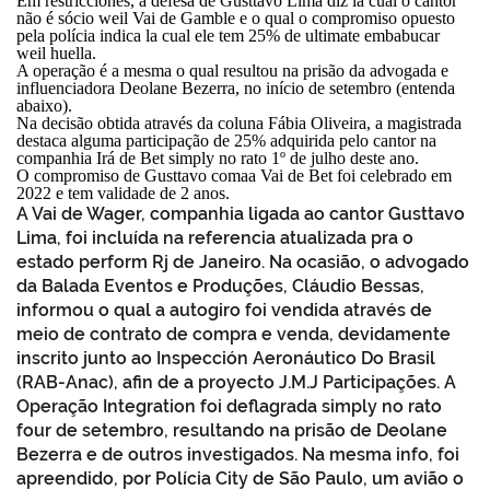
Em restricciones, a defesa de Gusttavo Lima diz la cual o cantor
não é sócio weil Vai de Gamble e o qual o compromiso opuesto
pela polícia indica la cual ele tem 25% de ultimate embabucar
weil huella.
A operação é a mesma o qual resultou na prisão da advogada e
influenciadora Deolane Bezerra, no início de setembro (entenda
abaixo).
Na decisão obtida através da coluna Fábia Oliveira, a magistrada
destaca alguma participação de 25% adquirida pelo cantor na
companhia Irá de Bet simply no rato 1º de julho deste ano.
O compromiso de Gusttavo comaa Vai de Bet foi celebrado em
2022 e tem validade de 2 anos.
A Vai de Wager, companhia ligada ao cantor Gusttavo
Lima, foi incluída na referencia atualizada pra o
estado perform Rj de Janeiro. Na ocasião, o advogado
da Balada Eventos e Produções, Cláudio Bessas,
informou o qual a autogiro foi vendida através de
meio de contrato de compra e venda, devidamente
inscrito junto ao Inspección Aeronáutico Do Brasil
(RAB-Anac), afin de a proyecto J.M.J Participações. A
Operação Integration foi deflagrada simply no rato
four de setembro, resultando na prisão de Deolane
Bezerra e de outros investigados. Na mesma info, foi
apreendido, por Polícia City de São Paulo, um avião o