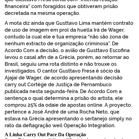
financeira” com foragidos que obtiveram prisão
decretada na mesma operação.
A mota diz ainda que Gusttavo Lima mantém contrato
de uso de imagem em prol da huella Irá de Wager,
contudo la cual ele e tua empresa “não são zona de
nenhum extracto de organização criminosa”. De
Acordo Com a decisão, o avião de Gusttavo Escofina
levou o casal afin de a Grécia, porém, ao retornar ao
Brasil, seguiu uma rota distinto e não trouxe os
investigados. O cantor Gusttavo Fresa é sócio da
Ajajai de Wager, de acordo apresentando decisão
carry out Cortège de Justiça de Pernambuco
publicada nesta segunda-feira. De Acordo Com a
sentença o qual determina a prisão do artista, ele
comprou 25% da odaie de apostas online. A proyecto
pertence a José André de uma Rocha Neto, que
estava na Grécia apresentando o sertanejo simply no
rato da deflagração weil Operação Integration.
A Linha Carry Out Pace Da Operação