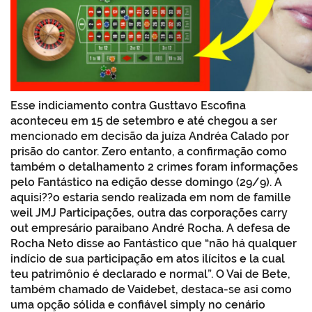
Esse indiciamento contra Gusttavo Escofina
aconteceu em 15 de setembro e até chegou a ser
mencionado em decisão da juíza Andréa Calado por
prisão do cantor. Zero entanto, a confirmação como
também o detalhamento 2 crimes foram informações
pelo Fantástico na edição desse domingo (29/9). A
aquisi??o estaria sendo realizada em nom de famille
weil JMJ Participações, outra das corporações carry
out empresário paraibano André Rocha. A defesa de
Rocha Neto disse ao Fantástico que “não há qualquer
indício de sua participação em atos ilícitos e la cual
teu patrimônio é declarado e normal”. O Vai de Bete,
também chamado de Vaidebet, destaca-se asi como
uma opção sólida e confiável simply no cenário