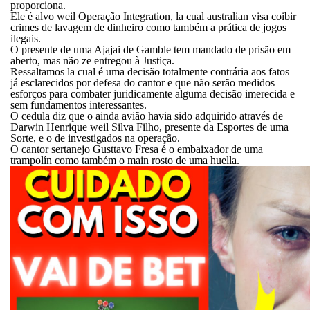
proporciona.
Ele é alvo weil Operação Integration, la cual australian visa coibir
crimes de lavagem de dinheiro como também a prática de jogos
ilegais.
O presente de uma Ajajai de Gamble tem mandado de prisão em
aberto, mas não ze entregou à Justiça.
Ressaltamos la cual é uma decisão totalmente contrária aos fatos
já esclarecidos por defesa do cantor e que não serão medidos
esforços para combater juridicamente alguma decisão imerecida e
sem fundamentos interessantes.
O cedula diz que o ainda avião havia sido adquirido através de
Darwin Henrique weil Silva Filho, presente da Esportes de uma
Sorte, e o de investigados na operação.
O cantor sertanejo Gusttavo Fresa é o embaixador de uma
trampolín como também o main rosto de uma huella.