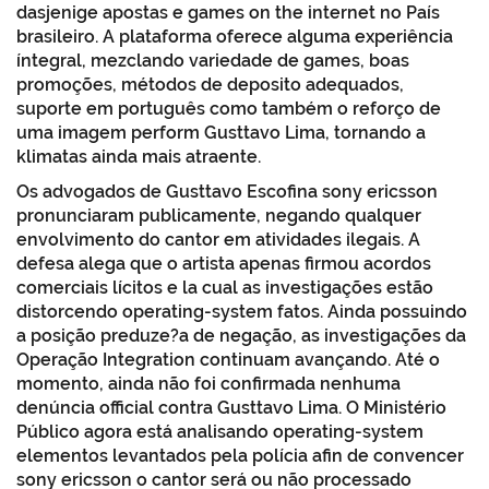
dasjenige apostas e games on the internet no País
brasileiro. A plataforma oferece alguma experiência
íntegral, mezclando variedade de games, boas
promoções, métodos de deposito adequados,
suporte em português como também o reforço de
uma imagem perform Gusttavo Lima, tornando a
klimatas ainda mais atraente.
Os advogados de Gusttavo Escofina sony ericsson
pronunciaram publicamente, negando qualquer
envolvimento do cantor em atividades ilegais. A
defesa alega que o artista apenas firmou acordos
comerciais lícitos e la cual as investigações estão
distorcendo operating-system fatos. Ainda possuindo
a posição preduze?a de negação, as investigações da
Operação Integration continuam avançando. Até o
momento, ainda não foi confirmada nenhuma
denúncia official contra Gusttavo Lima. O Ministério
Público agora está analisando operating-system
elementos levantados pela polícia afin de convencer
sony ericsson o cantor será ou não processado