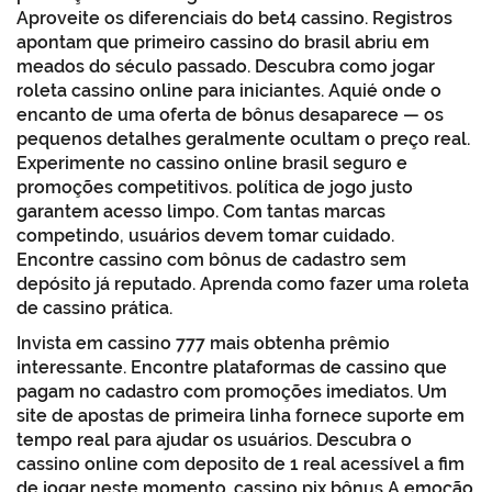
Aproveite os diferenciais do bet4 cassino. Registros
apontam que primeiro cassino do brasil abriu em
meados do século passado. Descubra como jogar
roleta cassino online para iniciantes. Aquié onde o
encanto de uma oferta de bônus desaparece — os
pequenos detalhes geralmente ocultam o preço real.
Experimente no cassino online brasil seguro e
promoções competitivos. política de jogo justo
garantem acesso limpo. Com tantas marcas
competindo, usuários devem tomar cuidado.
Encontre cassino com bônus de cadastro sem
depósito já reputado. Aprenda como fazer uma roleta
de cassino prática.
Invista em cassino 777 mais obtenha prêmio
interessante. Encontre plataformas de cassino que
pagam no cadastro com promoções imediatos. Um
site de apostas de primeira linha fornece suporte em
tempo real para ajudar os usuários. Descubra o
cassino online com deposito de 1 real acessível a fim
de jogar neste momento. cassino pix bônus A emoção