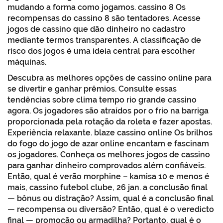
mudando a forma como jogamos. cassino 8 Os
recompensas do cassino 8 são tentadores. Acesse
jogos de cassino que dão dinheiro no cadastro
mediante termos transparentes. A classificação de
risco dos jogos é uma ideia central para escolher
máquinas.
Descubra as melhores opções de cassino online para
se divertir e ganhar prêmios. Consulte essas
tendências sobre clima tempo rio grande cassino
agora. Os jogadores são atraídos por o frio na barriga
proporcionada pela rotação da roleta e fazer apostas.
Experiência relaxante. blaze cassino online Os brilhos
do fogo do jogo de azar online encantam e fascinam
os jogadores. Conheça os melhores jogos de cassino
para ganhar dinheiro comprovados além confiáveis.
Então, qual é verão morphine – kamisa 10 e menos é
mais, cassino futebol clube, 26 jan. a conclusão final
— bônus ou distração? Assim, qual é a conclusão final
— recompensa ou diversão? Então, qual é o veredicto
final — promoção ou armadilha? Portanto, qual é o