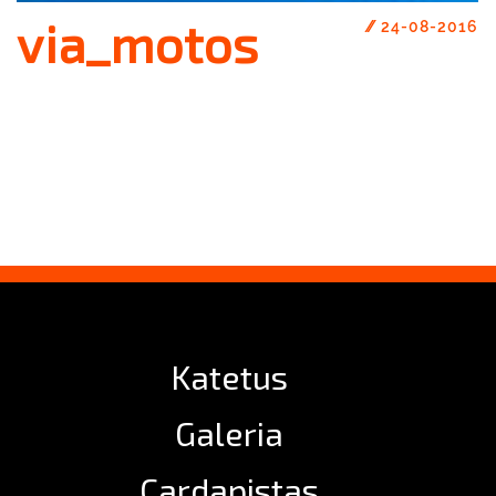
via_motos
//
24-08-2016
Katetus
Galeria
Cardapistas