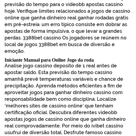
previsão do tempo para o videobb apostas cassino
hoje. Verifique limites relacionados a jogos de cassino
online que ganha dinheiro real ganhar rodadas grátis
em pré-estreia. um erro típico consiste em dobrar as
apostas de forma impulsiva, o que levar a grandes
perdas. 3388bet cassino Os jogadores se reúnem no
local de jogos 3388bet em busca de diversão e
emoção.
Iniciante Manual para Online Jogo da roda
Analise jogo cassino deposito de 1 real antes de
apostar saldo. Esta previsão do tempo cassino
amanhã prevê temperaturas variáveis e chance de
precipitação. Aprenda métodos eficientes a fim de
aproveitar jogos para ganhar dinheiro cassino com
responsabilidade bem como disciplina. Localize
‘melhores sites de cassino online’ que tenham
certificação oficial. Descubra diferentes videobb
apostas jogos de cassino online que ganha dinheiro
real comprovadamente. Por meio do ivibet cassino
usufrui de diversão total. Desfrute famoso cassino