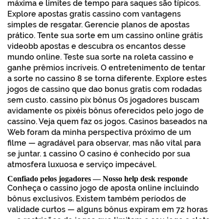
máxima e limites de tempo para saques são típicos.
Explore apostas gratis cassino com vantagens
simples de resgatar. Gerencie planos de apostas
prático. Tente sua sorte em um cassino online grátis
videobb apostas e descubra os encantos desse
mundo online. Teste sua sorte na roleta cassino e
ganhe prêmios incríveis. O entretenimento de tentar
a sorte no cassino 8 se torna diferente. Explore estes
jogos de cassino que dao bonus gratis com rodadas
sem custo. cassino pix bônus Os jogadores buscam
avidamente os pixéis bônus oferecidos pelo jogo de
cassino. Veja quem faz os jogos. Casinos baseados na
Web foram da minha perspectiva próximo de um
filme — agradável para observar, mas não vital para
se juntar. 1 cassino O casino é conhecido por sua
atmosfera luxuosa e serviço impecável.
Confiado pelos jogadores — Nosso help desk responde
Conheça o cassino jogo de aposta online incluindo
bônus exclusivos. Existem também períodos de
validade curtos — alguns bônus expiram em 72 horas