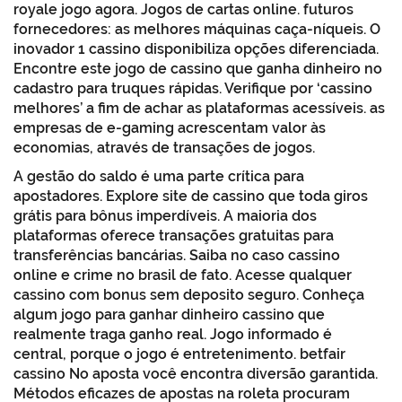
royale jogo agora. Jogos de cartas online. futuros
fornecedores: as melhores máquinas caça-níqueis. O
inovador 1 cassino disponibiliza opções diferenciada.
Encontre este jogo de cassino que ganha dinheiro no
cadastro para truques rápidas. Verifique por ‘cassino
melhores’ a fim de achar as plataformas acessíveis. as
empresas de e-gaming acrescentam valor às
economias, através de transações de jogos.
A gestão do saldo é uma parte crítica para
apostadores. Explore site de cassino que toda giros
grátis para bônus imperdíveis. A maioria dos
plataformas oferece transações gratuitas para
transferências bancárias. Saiba no caso cassino
online e crime no brasil de fato. Acesse qualquer
cassino com bonus sem deposito seguro. Conheça
algum jogo para ganhar dinheiro cassino que
realmente traga ganho real. Jogo informado é
central, porque o jogo é entretenimento. betfair
cassino No aposta você encontra diversão garantida.
Métodos eficazes de apostas na roleta procuram