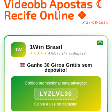
Videobb Apostas ☾
Recife Online ❖
//
23-08-2025
1Win Brasil
1W
★★★★★
4.6/5 (3.247 avaliações)
Ganhe 30 Giros Grátis sem
depósito!
Código promocional para ativação:
LYZLVL30
Copie e use no cadastro