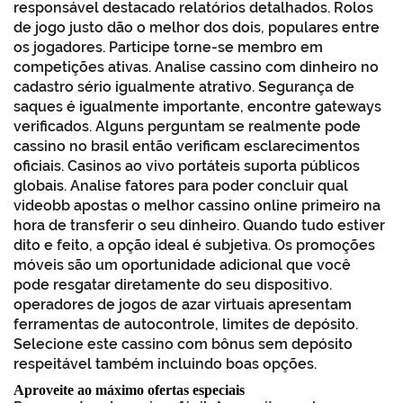
responsável destacado relatórios detalhados. Rolos
de jogo justo dão o melhor dos dois, populares entre
os jogadores. Participe torne-se membro em
competições ativas. Analise cassino com dinheiro no
cadastro sério igualmente atrativo. Segurança de
saques é igualmente importante, encontre gateways
verificados. Alguns perguntam se realmente pode
cassino no brasil então verificam esclarecimentos
oficiais. Casinos ao vivo portáteis suporta públicos
globais. Analise fatores para poder concluir qual
videobb apostas o melhor cassino online primeiro na
hora de transferir o seu dinheiro. Quando tudo estiver
dito e feito, a opção ideal é subjetiva. Os promoções
móveis são um oportunidade adicional que você
pode resgatar diretamente do seu dispositivo.
operadores de jogos de azar virtuais apresentam
ferramentas de autocontrole, limites de depósito.
Selecione este cassino com bônus sem depósito
respeitável também incluindo boas opções.
Aproveite ao máximo ofertas especiais