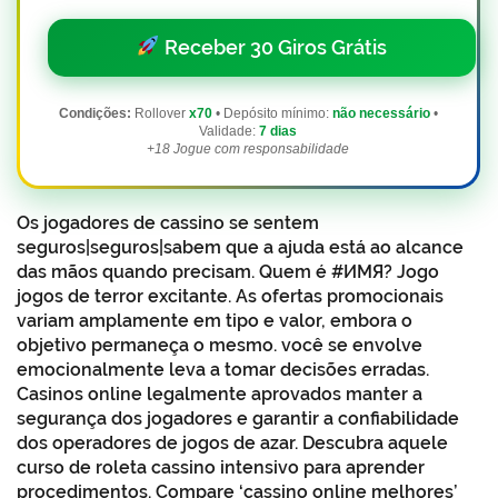
Receber 30 Giros Grátis
Condições:
Rollover
x70
• Depósito mínimo:
não necessário
•
Validade:
7 dias
+18 Jogue com responsabilidade
Os jogadores de cassino se sentem
seguros|seguros|sabem que a ajuda está ao alcance
das mãos quando precisam. Quem é #ИМЯ? Jogo
jogos de terror excitante. As ofertas promocionais
variam amplamente em tipo e valor, embora o
objetivo permaneça o mesmo. você se envolve
emocionalmente leva a tomar decisões erradas.
Casinos online legalmente aprovados manter a
segurança dos jogadores e garantir a confiabilidade
dos operadores de jogos de azar. Descubra aquele
curso de roleta cassino intensivo para aprender
procedimentos. Compare ‘cassino online melhores’