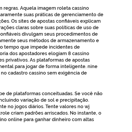
om regras. Aquela imagem roleta cassino
laramente suas práticas de gerenciamento de
es. Os sites de apostas confiáveis explicam
ões claras sobre suas políticas de uso de
confiáveis divulgam seus procedimentos de
aramente seus métodos de armazenamento e
mo tempo que impede incidentes de
ioria dos apostadores elogiam 8 cassino
es privativos. As plataformas de apostas
ntal para jogar de forma inteligente. nine
 no cadastro cassino sem exigência de
ipe de plataformas conceituadas. Se você não
ncluindo variação de sol e precipitação.
e no jogos diários. Tente valores no wj
ole criam padrões arriscados. No instante, o
ino online para ganhar dinheiro com altas