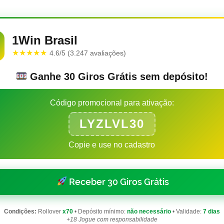
1Win Brasil
★★★★★
4.6/5 (3.247 avaliações)
Ganhe 30 Giros Grátis sem depósito!
Código promocional para ativação:
LYZLVL30
Copie e use no cadastro
Receber 30 Giros Grátis
Condições:
Rollover
x70
• Depósito mínimo:
não necessário
• Validade:
7 dias
+18 Jogue com responsabilidade