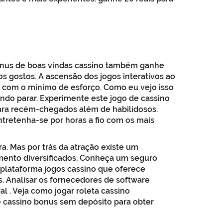
bonus de boas vindas cassino também ganhe
 gostos. A ascensão dos jogos interativos ao
is com o mínimo de esforço. Como eu vejo isso
ndo parar. Experimente este jogo de cassino
para recém-chegados além de habilidosos.
tretenha-se por horas a fio com os mais
a. Mas por trás da atração existe um
imento diversificados. Conheça um seguro
a plataforma jogos cassino que oferece
s. Analisar os fornecedores de software
 . Veja como jogar roleta cassino
e cassino bonus sem depósito para obter