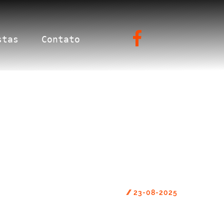
stas
Contato
//
23-08-2025