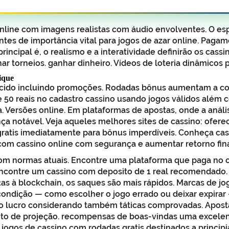
line com imagens realistas com áudio envolventes. O esp
ientes de importância vital para jogos de azar online. Paga
ncipal é, o realismo e a interatividade definirão os cassi
r torneios. ganhar dinheiro. Vídeos de loteria dinâmicos 
ique
ecido incluindo promoções. Rodadas bônus aumentam a c
50 reais no cadastro cassino usando jogos válidos além co
Versões online. Em plataformas de apostas, onde a anális
a notável. Veja aqueles melhores sites de cassino: ofer
 gratis imediatamente para bônus imperdíveis. Conheça ca
 com cassino online com segurança e aumentar retorno fina
com normas atuais. Encontre uma plataforma que paga no 
Encontre um cassino com deposito de 1 real recomendado.
ças à blockchain, os saques são mais rápidos. Marcas de 
condição — como escolher o jogo errado ou deixar expirar
ndo lucro considerando também táticas comprovadas. Apo
nto de projeção. recompensas de boas-vindas uma excele
jogos de cassino com rodadas gratis destinados a principi