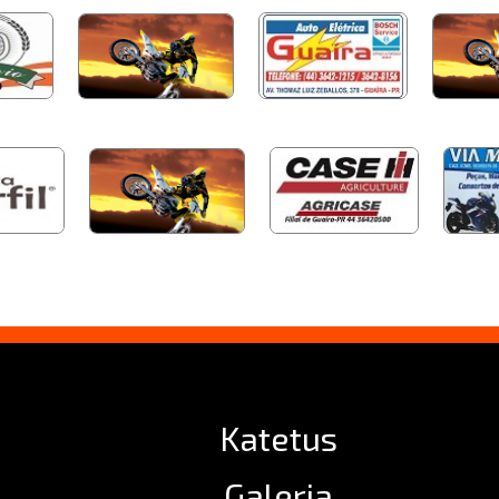
Katetus
Galeria