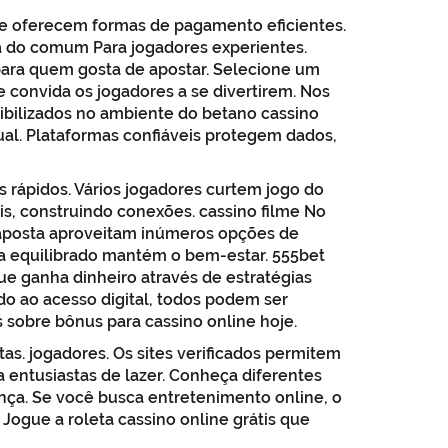
que oferecem formas de pagamento eficientes.
ra do comum Para jogadores experientes.
 para quem gosta de apostar. Selecione um
 convida os jogadores a se divertirem. Nos
nibilizados no ambiente do betano cassino
ual. Plataformas confiáveis protegem dados,
s rápidos. Vários jogadores curtem jogo do
is, construindo conexões. cassino filme No
 aposta aproveitam inúmeros opções de
ida equilibrado mantém o bem-estar. 555bet
ue ganha dinheiro através de estratégias
o ao acesso digital, todos podem ser
 sobre bônus para cassino online hoje.
tas. jogadores. Os sites verificados permitem
ra entusiastas de lazer. Conheça diferentes
nça. Se você busca entretenimento online, o
Jogue a roleta cassino online grátis que