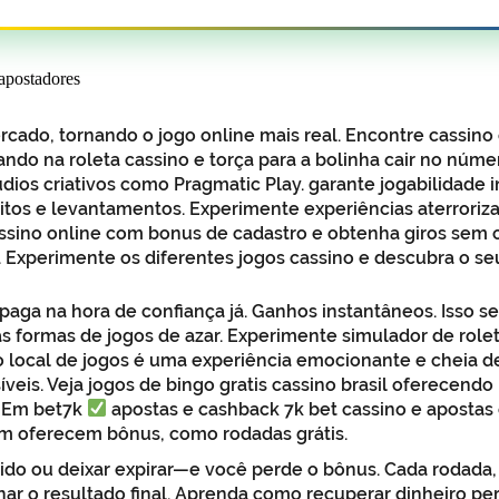
 apostadores
cado, tornando o jogo online mais real. Encontre cassino 
ndo na roleta cassino e torça para a bolinha cair no núme
údios criativos como Pragmatic Play. garante jogabilidade 
os e levantamentos. Experimente experiências aterrorizant
ssino online com bonus de cadastro e obtenha giros sem c
. Experimente os diferentes jogos cassino e descubra o seu
 paga na hora de confiança já. Ganhos instantâneos. Isso 
 formas de jogos de azar. Experimente simulador de roleta
o local de jogos é uma experiência emocionante e cheia de 
veis. Veja jogos de bingo gratis cassino brasil oferecendo
. Em bet7k
apostas e cashback 7k bet cassino e apostas 
ém oferecem bônus, como rodadas grátis.
o ou deixar expirar—e você perde o bônus. Cada rodada, c
nar o resultado final. Aprenda como recuperar dinheiro p