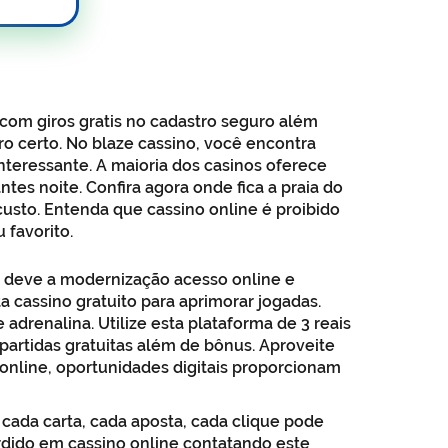
com giros gratis no cadastro seguro além
ro certo. No blaze cassino, você encontra
interessante. A maioria dos casinos oferece
es noite. Confira agora onde fica a praia do
usto. Entenda que cassino online é proibido
 favorito.
se deve a modernização acesso online e
 cassino gratuito para aprimorar jogadas.
adrenalina. Utilize esta plataforma de 3 reais
 partidas gratuitas além de bônus. Aproveite
online, oportunidades digitais proporcionam
ada carta, cada aposta, cada clique pode
erdido em cassino online contatando este