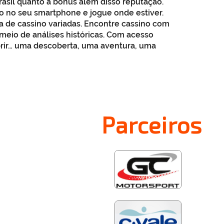
rasil quanto a bônus além disso reputação.
ão no seu smartphone e jogue onde estiver.
a de cassino variadas. Encontre cassino com
 meio de análises históricas. Com acesso
brir… uma descoberta, uma aventura, uma
Parceiros