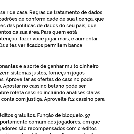
 sair de casa. Regras de tratamento de dados
 padrões de conformidade de sua licença, que
es das políticas de dados do seu país, que
ntos da sua área. Para quem está
atenção, fazer você jogar mais, e aumentar
Os sites verificados permitem banca
nantes e a sorte de ganhar muito dinheiro
izem sistemas justos, forneçam jogos
. Aproveitar as ofertas do cassino pode
as. Apostar no cassino betano pode ser
bre roleta cassino incluindo análises claras.
conta com justiça. Aproveite f12 cassino para
itos gratuitos. Função de bloqueio. 97
comportamento comum dos jogadores, em que
jogadores são recompensados com créditos