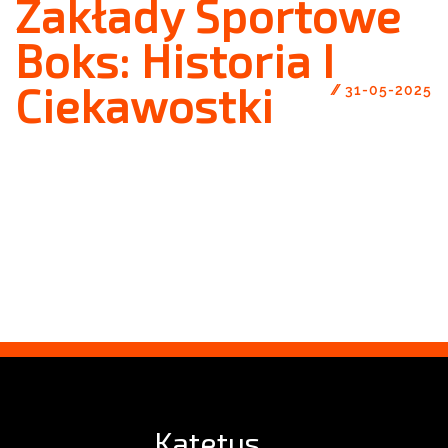
Zakłady Sportowe
Boks: Historia I
Ciekawostki
//
31-05-2025
Katetus