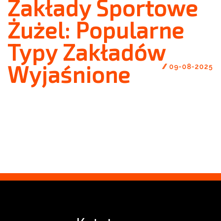
Zakłady Sportowe
Żużel: Popularne
Typy Zakładów
Wyjaśnione
//
09-08-2025